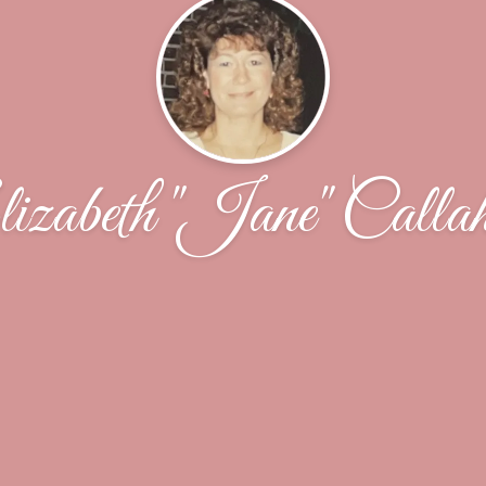
izabeth "Jane" Calla